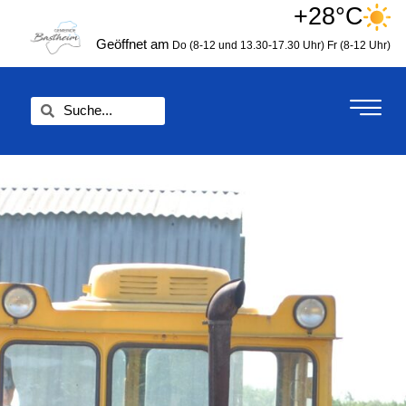
Zum
+28°C
springen
Inhalt
Geöffnet am
Do (8-12 und 13.30-17.30 Uhr)
Fr (8-12 Uhr)
springen
Suche
Suche