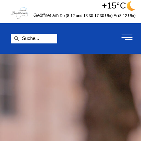
Zum
+15°C
springen
Inhalt
Geöffnet am
Do (8-12 und 13.30-17.30 Uhr)
Fr (8-12 Uhr)
springen
Suche
Suche